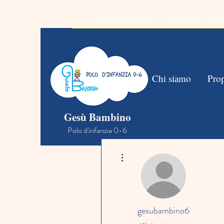
OPEN DAY NIDO: vi aspettiamo a scuola il 2
Home
Chi siamo
Prop
Gesù Bambino
Polo d'infanzia 0-6
Altre azioni
gesubambino6