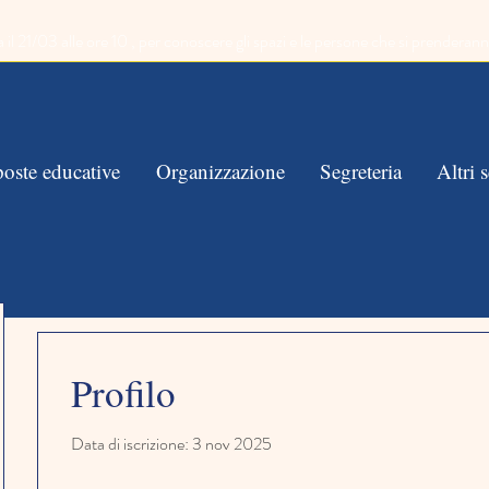
1/03 alle ore 10 , per conoscere gli spazi e le persone che si prenderann
oste educative
Organizzazione
Segreteria
Altri s
Profilo
Data di iscrizione: 3 nov 2025