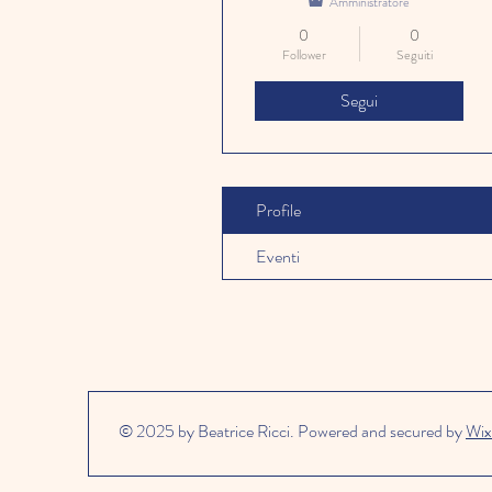
Amministratore
0
0
Follower
Seguiti
Segui
Profile
Eventi
© 2025 by Beatrice Ricci. Powered and secured by
Wix