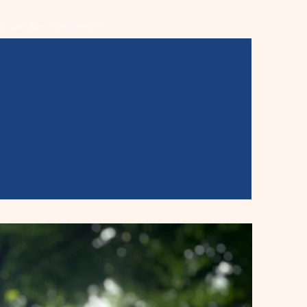
o cura dei vostri bambini!
ervizi
Eventi
Scopri di più