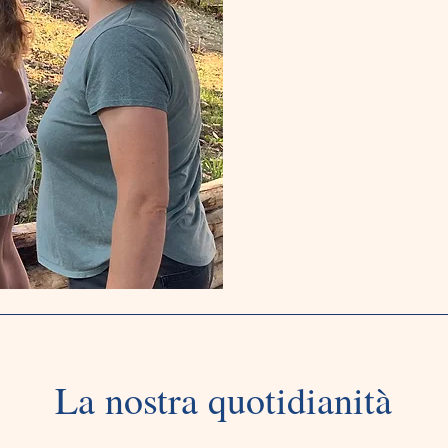
preziosa unicit
le famiglie e ne
costruire insi
e
La nostra quotidianità