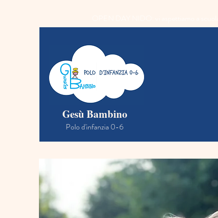
OPEN DAY NIDO: vi aspettiamo a scuola il 2
Home
Chi siamo
Prop
Gesù Bambino
Polo d'infanzia 0-6