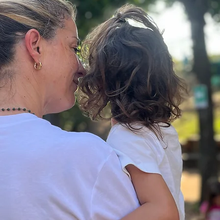
P
È la