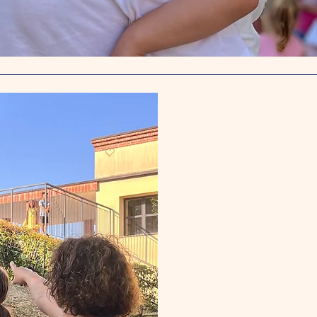
Il no
Nella nostra sc
loro crescita,