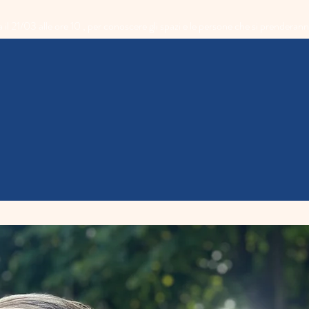
1/03 alle ore 10 , per conoscere gli spazi e le persone che si prenderann
oste educative
Organizzazione
Segreteria
Altri s