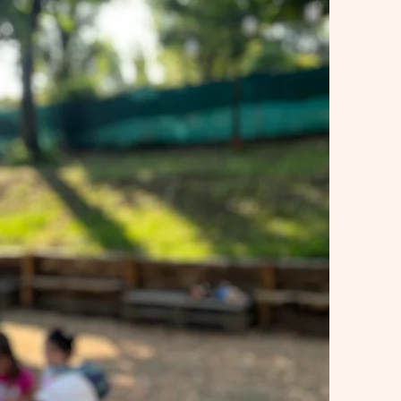
Welcome to
olo d'infanzia
0-6
Gesù Bambino
 cura che dà
forma all'essere