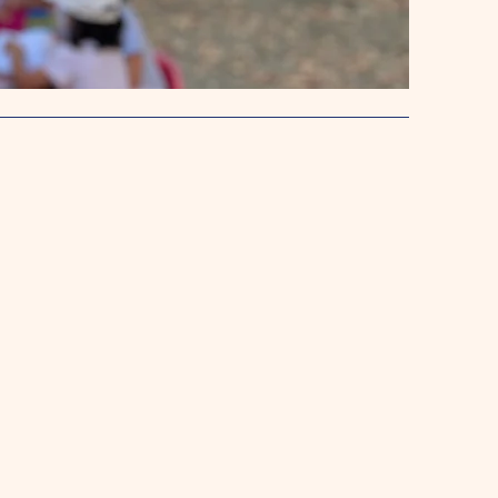
stro approccio
uola accompagniamo i bambini nella
 con l'intento di scoprirli nella loro