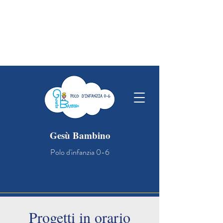
OPEN DAY NIDO: vi aspettiamo a
scuola il 21/03 alle ore 10 , per
conoscere gli spazi e le persone che si
prenderanno cura dei vostri bambini!
Gesù Bambino
Polo d'infanzia 0-6
Progetti in orario