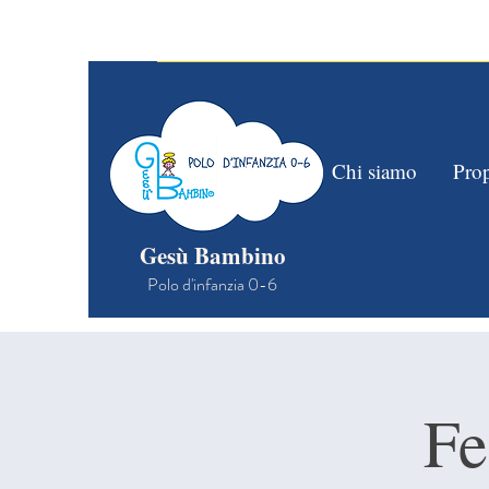
OPEN DAY NIDO: vi aspettiamo a scuola il 2
Home
Chi siamo
Prop
Gesù Bambino
Polo d'infanzia 0-6
Fe