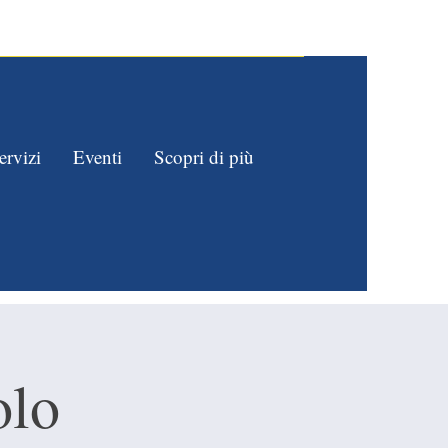
o cura dei vostri bambini!
ervizi
Eventi
Scopri di più
olo