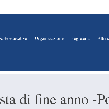
1/03 alle ore 10 , per conoscere gli spazi e le persone che si prenderann
oste educative
Organizzazione
Segreteria
Altri s
sta di fine anno -P