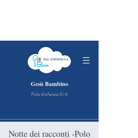
OPEN DAY NIDO: vi aspettiamo a
scuola il 21/03 alle ore 10 , per
conoscere gli spazi e le persone che si
prenderanno cura dei vostri bambini!
Gesù Bambino
Polo d'infanzia 0-6
Notte dei racconti -Polo