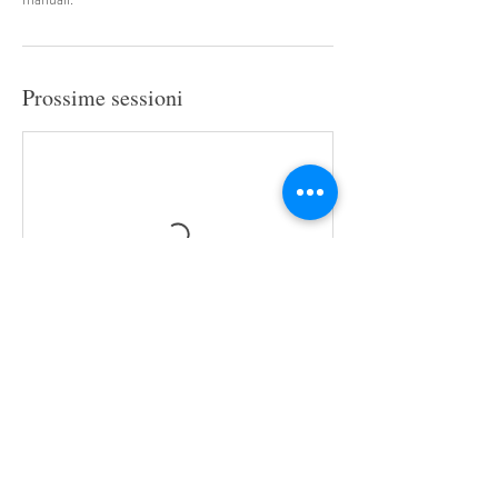
Prossime sessioni
Dettagli di contatto
41049 Sassuolo MO, Italia