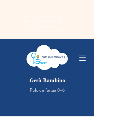
OPEN DAY NIDO: vi aspettiamo a
scuola il 21/03 alle ore 10 , per
conoscere gli spazi e le persone che si
prenderanno cura dei vostri bambini!
Gesù Bambino
Polo d'infanzia 0-6