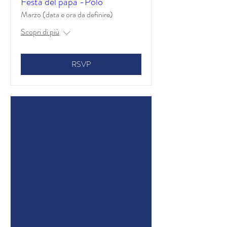
Festa del papà -Polo
Marzo (data e ora da definire)
Scopri di più
RSVP