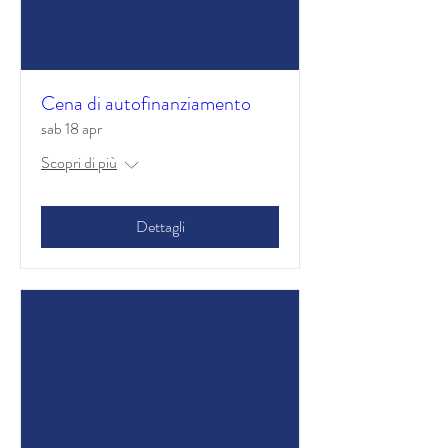
Cena di autofinanziamento
sab 18 apr
Scopri di più
Dettagli