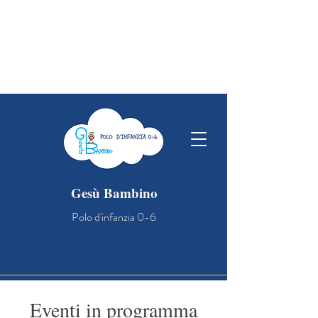
OPEN DAY NIDO: vi aspettiamo a
scuola il 21/03 alle ore 10 , per
conoscere gli spazi e le persone che si
prenderanno cura dei vostri bambini!
Gesù Bambino
Polo d'infanzia 0-6
Eventi in programma