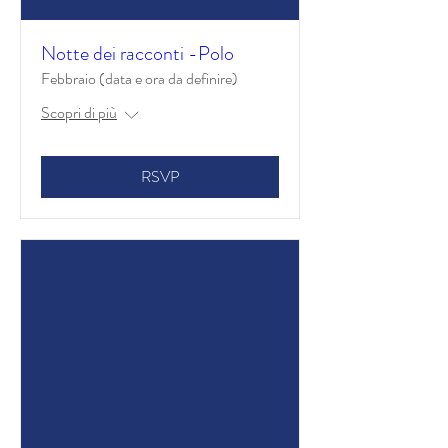
Notte dei racconti -Polo
Febbraio (data e ora da definire)
Scopri di più
RSVP