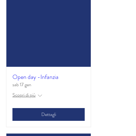
Open day -Infanzia
sab 17 gen
Scopri di più
Dettagli