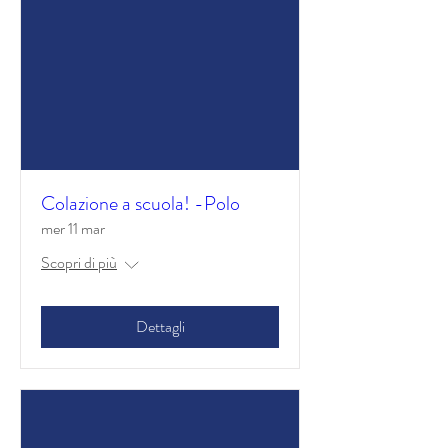
Colazione a scuola! -Polo
mer 11 mar
Scopri di più
Dettagli